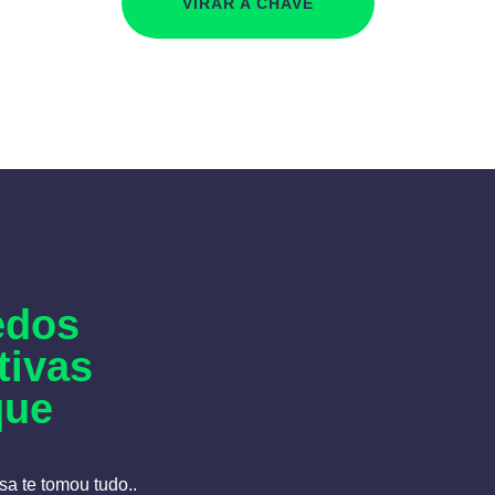
VIRAR A CHAVE
edos
tivas
que
a te tomou tudo..