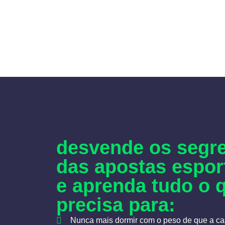
desvende os segr
das apostas espor
e aprenda tudo o 
precisa para:
Nunca mais dormir com o peso de que a cas