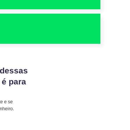
 dessas
 é para
te e se
nheiro.