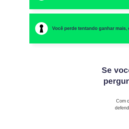
Você perde tentando ganhar mais, 
Se voc
pergun
Com o 
defend